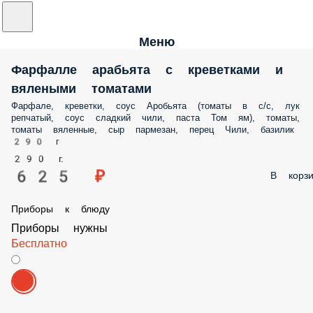
Меню
Фарфалле арабьята с креветками и
вялеными томатами
Фарфале, креветки, соус Аробьята (томаты в с/с, лук репчатый, соус
сладкий чили, паста Том ям), томаты, томаты вяленные, сыр пармеза
перец Чили, базилик 290 г
290 г.
625 ₽
В корз
Приборы к блюду
Приборы нужны
Бесплатно