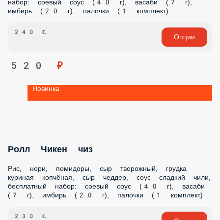
Новинка
Ролл Запечённый с беконом и
картофелем пай
Рис, нори, сыр творожный, огурцы, помидоры, бекон, сыр
моцарелла, соус чесночный ранч, картофель пай,
бесплатный набор: соевый соус (40 г), васаби (7 г), имбирь
(20 г), палочки (1 комплект)
250 г.
Опции
430 ₽