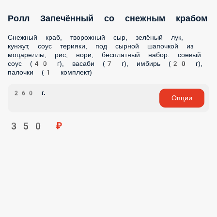
копчёная, сыр чеддер, соус сладкий чили, бесплатный
набор: соевый соус (40 г), васаби (7 г), имбирь (20 г),
палочки (1 комплект)
230 г.
Опции
430 ₽
Ролл Запечённый с курицей
Обжаренная курица, моцарелла, лук-порей, под сырной
шапочкой из моцареллы, рис, нори, бесплатный набор:
соевый соус (40 г), васаби (7 г), имбирь (20 г), палочки (1
комплект)
230 г.
Опции