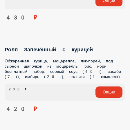
Ролл Запечённый с креветкой
Креветка в кляре, сыр творожный, перец сладкий, под
сырной шапочкой из моцареллы, соус терияки, стружка
тунца, рис, нори, бесплатный набор: соевый соус (40 г),
васаби (7 г), имбирь (20 г), палочки (1 комплект)
240 г.
Опции
520 ₽
Новинка
Ролл Чикен чиз
Рис, нори, помидоры, сыр творожный, грудка куриная