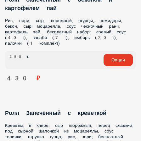
230 г.
Опции
390 ₽
Ролл Жюльен
Куриное филе, жюльен (сливки, вешенки, лук), сыр
творожный, соус терияки, кунжут, под сырной шапочкой из
моцареллы, рис, нори, бесплатный набор: соевый соус (40
г), васаби (7 г), имбирь (20 г), палочки (1 комплект)
240 г.
Опции
420 ₽