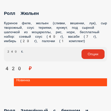
НАПИТКИ
БАНКЕТНОЕ МЕНЮ
ПРОМОКОДЫ
Новинка
Ролл Запечённый с грудинкой
Рис, нори, соус кимчи, салат айсберг/романо, помидоры,
огурцы, грудинка, творожный сыр, майонез, бесплатный
набор: соевый соус (40 г), васаби (7 г), имбирь (20 г),
палочки (1 комплект)