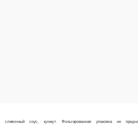
ри, соус сливочный унаги