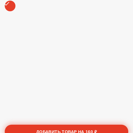
+ Сироп Манго
50 ₽
+ Сироп Киви
50 ₽
+ Шоколадное печенье
50 ₽
ДОБАВИТЬ ТОВАР НА
160 ₽